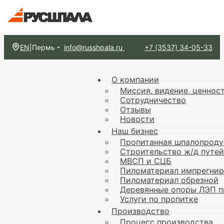
EN
|
Пермь
info@russhpala.ru
+7 (3537) 34-05-33
О компании
Миссия, видение, ценнос
Сотрудничество
Отзывы
Новости
Наш бизнес
Пропитанная шпалопроду
Строительство ж/д путей
МВСП и СЦБ
Пиломатериал импрегни
Пиломатериал обрезной
Деревянные опоры ЛЭП п
Услуги по пропитке
Производство
Процесс производства