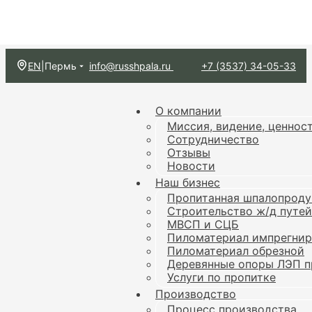
EN
|
Пермь
info@russhpala.ru
+7 (3537) 34-05-33
О компании
Миссия, видение, ценнос
Сотрудничество
Отзывы
Новости
Наш бизнес
Пропитанная шпалопроду
Строительство ж/д путей
МВСП и СЦБ
Пиломатериал импрегни
Пиломатериал обрезной
Деревянные опоры ЛЭП п
Услуги по пропитке
Производство
Процесс производства